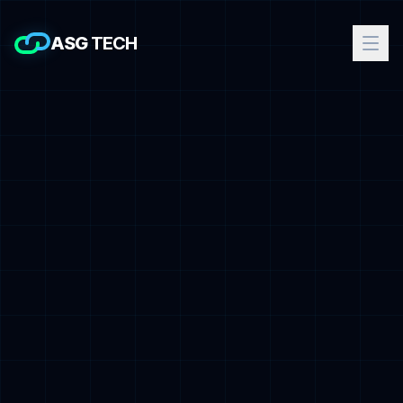
ASG
TECH